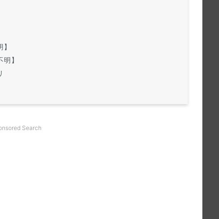
】
明】
不明】
リ
onsored Search