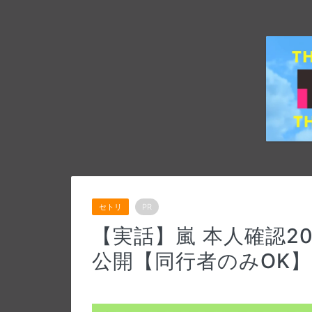
セトリ
PR
【実話】嵐 本人確認2
公開【同行者のみOK】