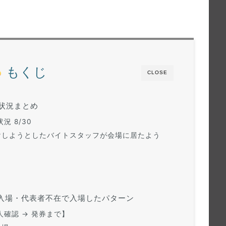
もくじ
CLOSE
施状況まとめ
 8/30
けしようとしたバイトスタッフが会場に居たよう
者と入場・代表者不在で入場したパターン
人確認 → 発券まで】