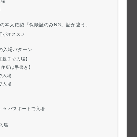
入場
場
)の本人確認「保険証のみNG」話が違う。
者証がオススメ
別の入場パターン
証【親子で入場】
【住所は手書き】
で入場
で入場
 → パスポートで入場
入場