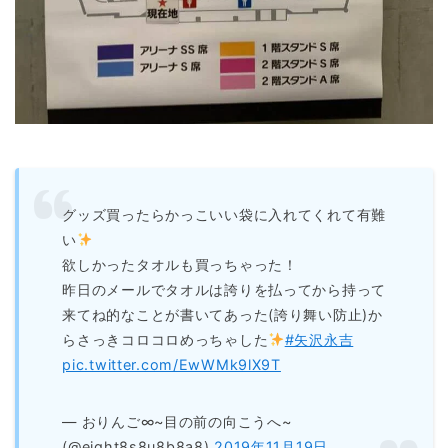
グッズ買ったらかっこいい袋に入れてくれて有難
い
欲しかったタオルも買っちゃった！
昨日のメールでタオルは誇りを払ってから持って
来てね的なことが書いてあった(誇り舞い防止)か
らさっきコロコロめっちゃした
#矢沢永吉
pic.twitter.com/EwWMk9lX9T
— おりんご∞~目の前の向こうへ~
(@eight8s8u8b8a8)
2019年11月19日