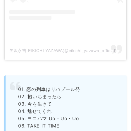
矢沢永吉 EIKICHI YAZAWA(@eikichi_yazawa_official)がシェアした投稿
01. 恋の列車はリバプール発
02. 抱いちまったら
03. 今を生きて
04. 魅せてくれ
05. ヨコハマ Uō・Uō・Uō
06. TAKE IT TIME