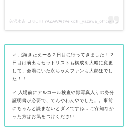
矢沢永吉 EIKICHI YAZAWA(@eikichi_yazawa_official)がシェアした投稿
✓ 北海きたえーる２日目に行ってきました！２
日目は演出もセットリストも構成を大幅に変更
して、会場にいた永ちゃんファンも大熱狂でし
た！！
✓ 入場前にアルコール検査や顔写真入りの身分
証明書が必要で、てんやわんやでした。。事前
にちゃんと読まないとダメですね… ご存知なか
った方はお気をつけください